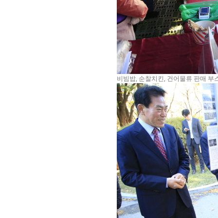
비빔밥, 순찰치킨, 건어물류 판매 부