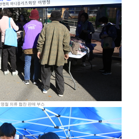
명철 의류 협찬 판매 부스