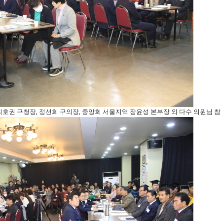
최호권 구청장, 정선희 구의장, 중앙회 서울지역 장윤성 본부장 외 다수 의원님 