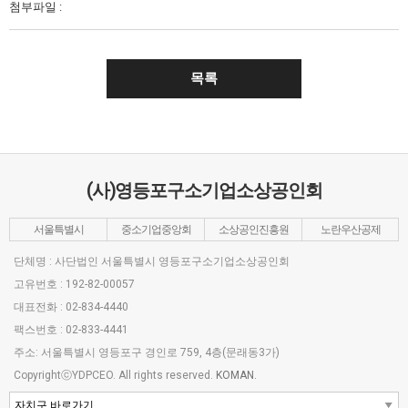
첨부파일 :
목록
(사)영등포구소기업소상공인회
서울특별시
중소기업중앙회
소상공인진흥원
노란우산공제
단체명 : 사단법인 서울특별시 영등포구소기업소상공인회
고유번호 : 192-82-00057
대표전화 : 02-834-4440
팩스번호 : 02-833-4441
주소: 서울특별시 영등포구 경인로 759, 4층(문래동3가)
CopyrightⓒYDPCEO. All rights reserved.
KOMAN.